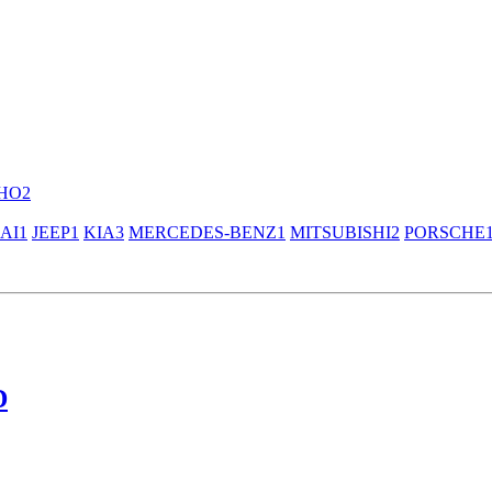
HO
2
AI
1
JEEP
1
KIA
3
MERCEDES-BENZ
1
MITSUBISHI
2
PORSCHE
D