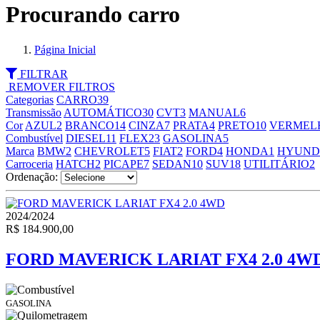
Procurando carro
Página Inicial
FILTRAR
REMOVER FILTROS
Categorias
CARRO
39
Transmissão
AUTOMÁTICO
30
CVT
3
MANUAL
6
Cor
AZUL
2
BRANCO
14
CINZA
7
PRATA
4
PRETO
10
VERMEL
Combustível
DIESEL
11
FLEX
23
GASOLINA
5
Marca
BMW
2
CHEVROLET
5
FIAT
2
FORD
4
HONDA
1
HYUND
Carroceria
HATCH
2
PICAPE
7
SEDAN
10
SUV
18
UTILITÁRIO
2
Ordenação:
2024/2024
R$ 184.900,00
FORD MAVERICK LARIAT FX4 2.0 4W
GASOLINA