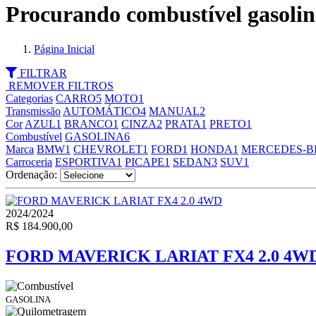
Procurando combustível gasoli
Página Inicial
FILTRAR
REMOVER FILTROS
Categorias
CARRO
5
MOTO
1
Transmissão
AUTOMÁTICO
4
MANUAL
2
Cor
AZUL
1
BRANCO
1
CINZA
2
PRATA
1
PRETO
1
Combustível
GASOLINA
6
Marca
BMW
1
CHEVROLET
1
FORD
1
HONDA
1
MERCEDES-B
Carroceria
ESPORTIVA
1
PICAPE
1
SEDAN
3
SUV
1
Ordenação:
2024/2024
R$ 184.900,00
FORD MAVERICK LARIAT FX4 2.0 4W
GASOLINA