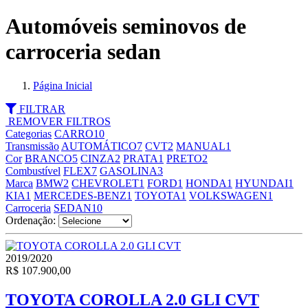
Automóveis seminovos de
carroceria sedan
Página Inicial
FILTRAR
REMOVER FILTROS
Categorias
CARRO
10
Transmissão
AUTOMÁTICO
7
CVT
2
MANUAL
1
Cor
BRANCO
5
CINZA
2
PRATA
1
PRETO
2
Combustível
FLEX
7
GASOLINA
3
Marca
BMW
2
CHEVROLET
1
FORD
1
HONDA
1
HYUNDAI
1
KIA
1
MERCEDES-BENZ
1
TOYOTA
1
VOLKSWAGEN
1
Carroceria
SEDAN
10
Ordenação:
2019/2020
R$ 107.900,00
TOYOTA COROLLA 2.0 GLI CVT