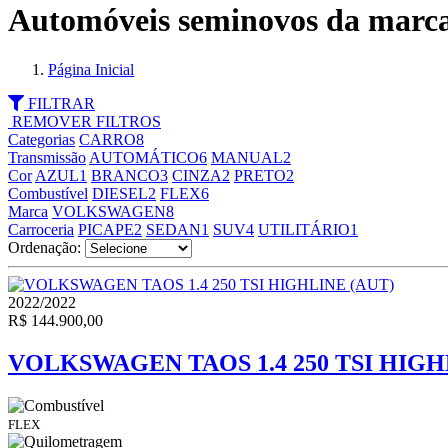
Automóveis seminovos da marc
Página Inicial
FILTRAR
REMOVER FILTROS
Categorias
CARRO
8
Transmissão
AUTOMÁTICO
6
MANUAL
2
Cor
AZUL
1
BRANCO
3
CINZA
2
PRETO
2
Combustível
DIESEL
2
FLEX
6
Marca
VOLKSWAGEN
8
Carroceria
PICAPE
2
SEDAN
1
SUV
4
UTILITÁRIO
1
Ordenação:
2022/2022
R$ 144.900,00
VOLKSWAGEN TAOS 1.4 250 TSI HIGH
FLEX